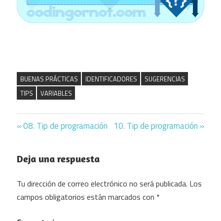
BUENAS PRÁCTICAS
IDENTIFICADORES
SUGERENCIAS
TIPS
VARIABLES
Previous
08. Tip de programación
Next
10. Tip de programación
Navegación
Post:
Post:
de
Deja una respuesta
entradas
Tu dirección de correo electrónico no será publicada.
Los
campos obligatorios están marcados con
*