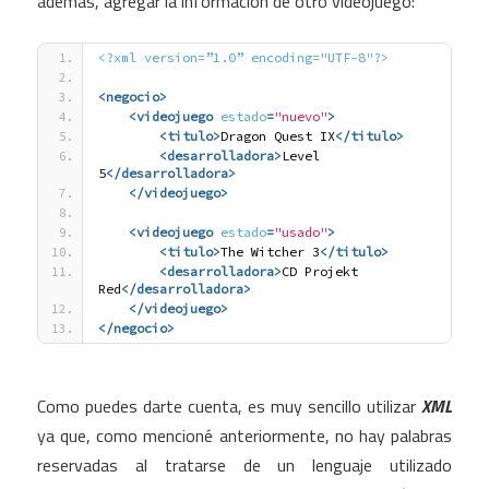
además, agregar la información de otro videojuego:
<?xml version=”1.0” encoding="UTF-8"?>
<negocio
>
<videojuego
estado
=
"nuevo"
>
<titulo
>
Dragon Quest IX
</titulo>
<desarrolladora
>
Level 
5
</desarrolladora>
</videojuego>
<videojuego
estado
=
"usado"
>
<titulo
>
The Witcher 3
</titulo>
<desarrolladora
>
CD Projekt 
Red
</desarrolladora>
</videojuego>
</negocio>
Como puedes darte cuenta, es muy sencillo utilizar
XML
ya que, como mencioné anteriormente, no hay palabras
reservadas al tratarse de un lenguaje utilizado