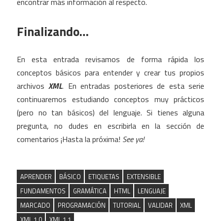
encontrar más información al respecto.
Finalizando…
En esta entrada revisamos de forma rápida los
conceptos básicos para entender y crear tus propios
archivos
XML
. En entradas posteriores de esta serie
continuaremos estudiando conceptos muy prácticos
(pero no tan básicos) del lenguaje. Si tienes alguna
pregunta, no dudes en escribirla en la sección de
comentarios ¡Hasta la próxima!
See ya!
APRENDER
BÁSICO
ETIQUETAS
EXTENSIBLE
FUNDAMENTOS
GRAMÁTICA
HTML
LENGUAJE
MARCADO
PROGRAMACIÓN
TUTORIAL
VALIDAR
XML
XML 1.0
XML 1.1