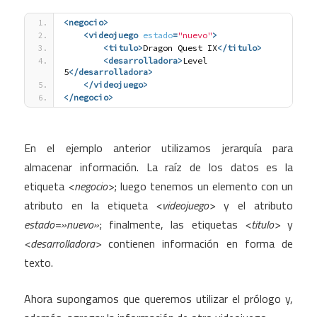
<negocio
>
<videojuego
estado
=
"nuevo"
>
<titulo
>
Dragon Quest IX
</titulo>
<desarrolladora
>
Level 
5
</desarrolladora>
</videojuego>
</negocio>
En el ejemplo anterior utilizamos jerarquía para
almacenar información. La raíz de los datos es la
etiqueta
<negocio>
; luego tenemos un elemento con un
atributo en la etiqueta
<videojuego>
y el atributo
estado=»nuevo»
; finalmente, las etiquetas
<titulo>
y
<desarrolladora>
contienen información en forma de
texto.
Ahora supongamos que queremos utilizar el prólogo y,