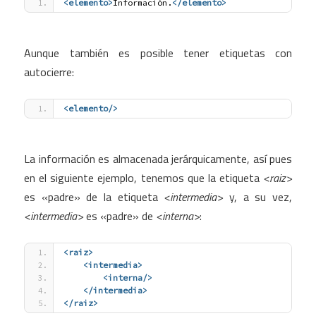
<elemento
>
Información.
</elemento>
Aunque también es posible tener etiquetas con
autocierre:
<elemento
/>
La información es almacenada jerárquicamente, así pues
en el siguiente ejemplo, tenemos que la etiqueta
<raiz>
es «padre» de la etiqueta
<intermedia>
y, a su vez,
<intermedia>
es «padre» de
<interna>
:
<raiz
>
<intermedia
>
<interna
/>
</intermedia>
</raiz>