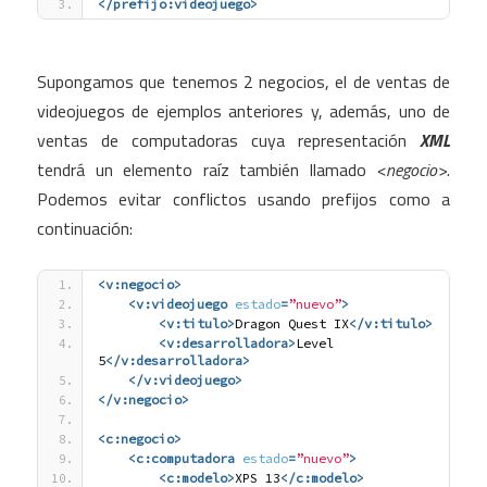
</prefijo:videojuego>
Supongamos que tenemos 2 negocios, el de ventas de
videojuegos de ejemplos anteriores y, además, uno de
ventas de computadoras cuya representación
XML
tendrá un elemento raíz también llamado
<negocio>
.
Podemos evitar conflictos usando prefijos como a
continuación:
<v:negocio
>
<v:videojuego
estado
=
”nuevo”
>
<v:titulo
>
Dragon Quest IX
</v:titulo>
<v:desarrolladora
>
Level 
5
</v:desarrolladora>
</v:videojuego>
</v:negocio>
<c:negocio
>
<c:computadora
estado
=
”nuevo”
>
<c:modelo
>
XPS 13
</c:modelo>