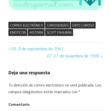
CORREO ELECTRÓNICO
CURIOSIDADES
DATO CURIOSO
EMOTICON
HISTORIA
SCOTT FAHLMAN
Previous
05. 9 de septiembre de 1941
Navegación
Post:
Next
07. 27 de noviembre de 1995
Post:
de
Deja una respuesta
entradas
Tu dirección de correo electrónico no será publicada.
Los
campos obligatorios están marcados con
*
Comentario