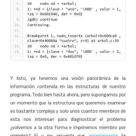
30    nodo nd = *arbol;
1: *nd = {clave = "uno", '\000' , valor = 1, 
izq = 0x601040, der = 0x0}
(gdb) continue
Continuing.
Breakpoint 1, nodo_inserta (arbol=0x600ca0 , 
clave=0x40089a "cuatro", x=4) at arbol.c:30
30    nodo nd = *arbol;
1: *nd = {clave = "dos", '\000' , valor = 2, 
izq = 0x0, der = 0x601070}
Y listo, ya tenemos una visión panorámica de la
información contenida en las estructuras de nuestro
programa. Todo bien hasta ahora, pero supongamos por
un momento que la estructura que queremos examinar
es bastante compleja y solo unos cuantos miembros de
esta nos interesan para diagnosticar el problema
¿volvemos a la otra forma e imprimimos miembro por
miembro? Sí y no: recuerda que
anteriormente
te