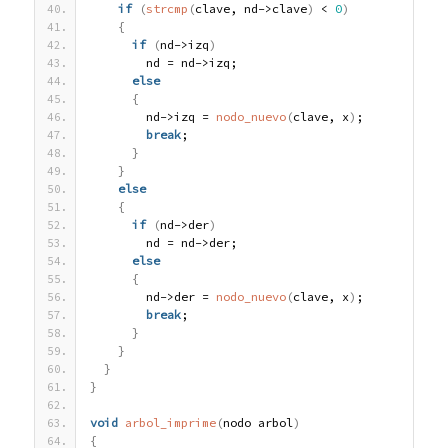
if
(
strcmp
(
clave, nd->clave
)
 < 
0
)
{
if
(
nd->izq
)
        nd = nd->izq;
else
{
        nd->izq = 
nodo_nuevo
(
clave, x
)
;
break
;
}
}
else
{
if
(
nd->der
)
        nd = nd->der;
else
{
        nd->der = 
nodo_nuevo
(
clave, x
)
;
break
;
}
}
}
}
void
arbol_imprime
(
nodo arbol
)
{