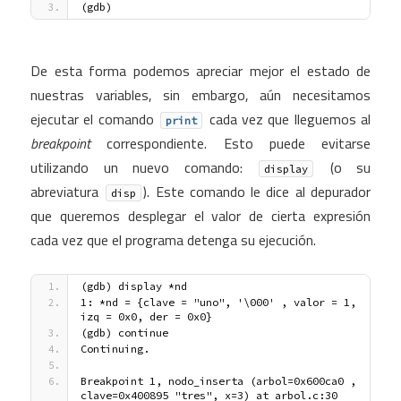
(gdb)
De esta forma podemos apreciar mejor el estado de
nuestras variables, sin embargo, aún necesitamos
ejecutar el comando
cada vez que lleguemos al
print
breakpoint
correspondiente. Esto puede evitarse
utilizando un nuevo comando:
(o su
display
abreviatura
). Este comando le dice al depurador
disp
que queremos desplegar el valor de cierta expresión
cada vez que el programa detenga su ejecución.
(gdb) display *nd
1: *nd = {clave = "uno", '\000' , valor = 1, 
izq = 0x0, der = 0x0}
(gdb) continue
Continuing.
Breakpoint 1, nodo_inserta (arbol=0x600ca0 , 
clave=0x400895 "tres", x=3) at arbol.c:30