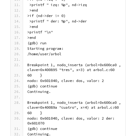
 >printf " izq: %p", nd->izq
 >end
>if (nd->der != 0)
 >printf " der: %p", nd->der
 >end
>printf "\n"
>end
(gdb) run
Starting program:
/home/user/arbol 
Breakpoint 1, nodo_inserta (arbol=0x600ca0 , 
clave=0x400895 "tres", x=3) at arbol.c:60
60    }
nodo: 0x601040, clave: dos, valor: 2
(gdb) continue
Continuing.
Breakpoint 1, nodo_inserta (arbol=0x600ca0 , 
clave=0x40089a "cuatro", x=4) at arbol.c:60
60    }
nodo: 0x601040, clave: dos, valor: 2 der: 
0x601070
(gdb) continue
Continuing.