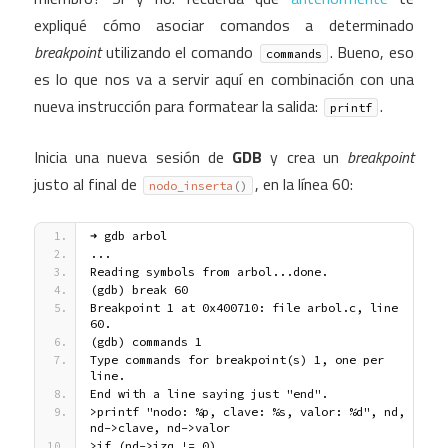
expliqué cómo asociar comandos a determinado
breakpoint
utilizando el comando
. Bueno, eso
commands
es lo que nos va a servir aquí en combinación con una
nueva instrucción para formatear la salida:
.
printf
Inicia una nueva sesión de
GDB
y crea un
breakpoint
justo al final de
, en la línea 60:
nodo_inserta
(
)
➜ gdb arbol
...
Reading symbols from arbol...done.
(gdb) break 60
Breakpoint 1 at 0x400710: file arbol.c, line 
60.
(gdb) commands 1
Type commands for breakpoint(s) 1, one per 
line.
End with a line saying just "end".
>printf "nodo: %p, clave: %s, valor: %d", nd, 
nd->clave, nd->valor
>if (nd->izq != 0)