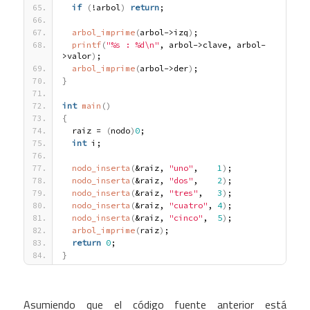
if
(
!arbol
)
return
;
arbol_imprime
(
arbol->izq
)
;
printf
(
"%s : %d\n"
, arbol->clave, arbol-
>valor
)
;
arbol_imprime
(
arbol->der
)
;
}
int
main
(
)
{
  raiz = 
(
nodo
)
0
;
int
 i;
nodo_inserta
(
&raiz, 
"uno"
,    
1
)
;
nodo_inserta
(
&raiz, 
"dos"
,    
2
)
;
nodo_inserta
(
&raiz, 
"tres"
,   
3
)
;
nodo_inserta
(
&raiz, 
"cuatro"
, 
4
)
;
nodo_inserta
(
&raiz, 
"cinco"
,  
5
)
;
arbol_imprime
(
raiz
)
;
return
0
;
}
Asumiendo que el código fuente anterior está