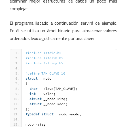
examinar mejor estructuras de datos un poco más
complejas.
El programa listado a continuación servirá de ejemplo.
En él se utiliza un árbol binario para almacenar valores
ordenados lexicográficamente por una clave:
#include <stdio.h>
#include <stdlib.h>
#include <string.h>
#define TAM_CLAVE 16
struct
 __nodo
{
char
   clave
[
TAM_CLAVE
]
;
int
    valor;
struct
 __nodo *izq;
struct
 __nodo *der;
}
;
typedef
struct
 __nodo *nodo;
nodo raiz;