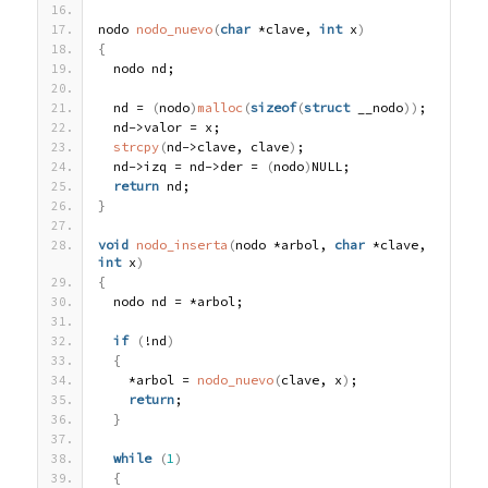
nodo 
nodo_nuevo
(
char
 *clave, 
int
 x
)
{
  nodo nd;
  nd = 
(
nodo
)
malloc
(
sizeof
(
struct
 __nodo
)
)
;
  nd->valor = x;
strcpy
(
nd->clave, clave
)
;
  nd->izq = nd->der = 
(
nodo
)
NULL;
return
 nd;
}
void
nodo_inserta
(
nodo *arbol, 
char
 *clave, 
int
 x
)
{
  nodo nd = *arbol;
if
(
!nd
)
{
    *arbol = 
nodo_nuevo
(
clave, x
)
;
return
;
}
while
(
1
)
{