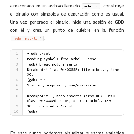
almacenado en un archivo llamado
, construye
arbol.c
el binario con símbolos de depuración como es usual.
Una vez generado el binario, inicia una sesión de
GDB
con él y crea un punto de quiebre en la función
:
nodo_inserta
(
)
➜ gdb arbol
Reading symbols from arbol...done.
(gdb) break nodo_inserta
Breakpoint 1 at 0x400655: file arbol.c, line 
30.
(gdb) run
Starting program: /home/user/arbol 
Breakpoint 1, nodo_inserta (arbol=0x600ca0 , 
clave=0x40088d "uno", x=1) at arbol.c:30
30    nodo nd = *arbol;
(gdb)
En este punto podemos visualizar nuestras variables