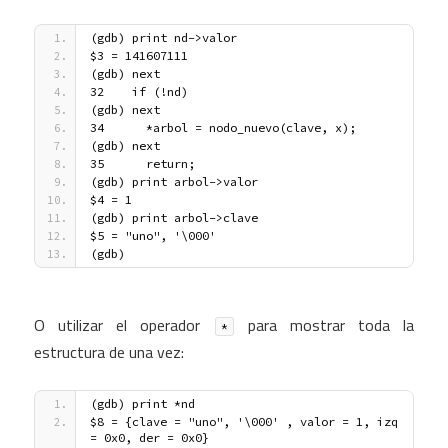
(gdb) print nd->valor
$3 = 141607111
(gdb) next
32    if (!nd)
(gdb) next
34      *arbol = nodo_nuevo(clave, x);
(gdb) next
35      return;
(gdb) print arbol->valor
$4 = 1
(gdb) print arbol->clave
$5 = "uno", '\000' 
(gdb)
O utilizar el operador
para mostrar toda la
*
estructura de una vez:
(gdb) print *nd
$8 = {clave = "uno", '\000' , valor = 1, izq 
= 0x0, der = 0x0}