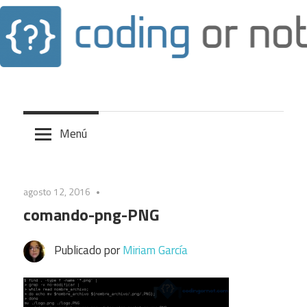
Blog de tecnologías de la información
Saltar
al
contenido
Menú
agosto 12, 2016
comando-png-PNG
Publicado por
Miriam García