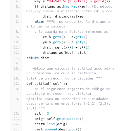
    key = 
"%d-%d"
% (a.getid(),b.getid())
if
 distancias.
has_key
(
key
)
: 
#El método 
has_key busca la distancia entre cd1 y cd2
        dist= distancias
[
key
]
else
: 
"""Si no encuentra la distancia 
entonces la calcula
    y la guarda para futuras referencias"""
        x= b.
getx
(
)
 - a.
getx
(
)
        y= b.
gety
(
)
 - a.
gety
(
)
        dist= sqrt
(
x**
2
 + y**
2
)
        distancias
[
key
]
= dist
return
 dist
"""Método que calcula la aptitud asociada a 
un cromosoma, calcula la distancia
total de un recorrido de ciudades."""
def
 aptitud
(
 self 
)
:
"""Con el siguiente segmento de código se 
construye el recorrrido cirlular.
Ejemplo: para un recorrido de 3 ciudades 
queda de la siguiente forma [(1,2),(2,3),
(3,1)]"""
    apt = 
0
    orig= self.
getciudades
(
)
    dest= 
list
(
orig
)
    dest.
append
(
dest.
pop
(
)
)