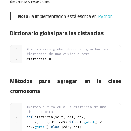
distancias repetidas.
Nota:
la implementación está escrita en
Python
.
Diccionario global para las distancias
#Diccionario global donde se guardan las 
distancias de una ciudad a otra.
distancias = 
{
}
Métodos para agregar en la clase
cromosoma
#Método que calcula la distancia de una 
ciudad a otra.
def
 distancia
(
self, cd1, cd2
)
:
    a,b = 
(
cd1, cd2
)
if
 cd1.
getid
(
)
 < 
cd2.
getid
(
)
else
(
cd2, cd1
)