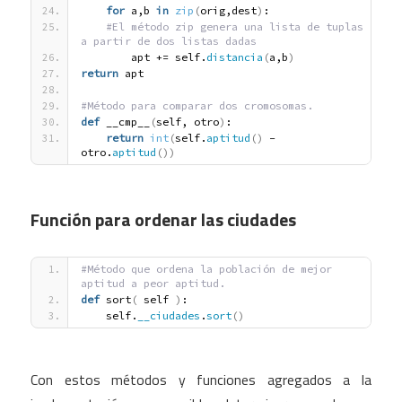
for
 a,b 
in
zip
(
orig,dest
)
:
#El método zip genera una lista de tuplas 
a partir de dos listas dadas
        apt += self.
distancia
(
a,b
)
return
 apt
#Método para comparar dos cromosomas.
def
 __cmp__
(
self, otro
)
:
return
int
(
self.
aptitud
(
)
 - 
otro.
aptitud
(
)
)
Función para ordenar las ciudades
#Método que ordena la población de mejor 
aptitud a peor aptitud.
def
 sort
(
 self 
)
:
    self.
__ciudades
.
sort
(
)
Con estos métodos y funciones agregados a la