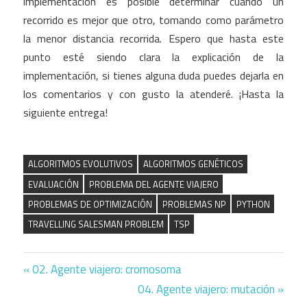
implementación es posible determinar cuando un
recorrido es mejor que otro, tomando como parámetro
la menor distancia recorrida. Espero que hasta este
punto esté siendo clara la explicación de la
implementación, si tienes alguna duda puedes dejarla en
los comentarios y con gusto la atenderé. ¡Hasta la
siguiente entrega!
ALGORITMOS EVOLUTIVOS
ALGORITMOS GENÉTICOS
EVALUACIÓN
PROBLEMA DEL AGENTE VIAJERO
PROBLEMAS DE OPTIMIZACIÓN
PROBLEMAS NP
PYTHON
TRAVELLING SALESMAN PROBLEM
TSP
Previous
02. Agente viajero: cromosoma
Navegación
Post:
Next
04. Agente viajero: mutación