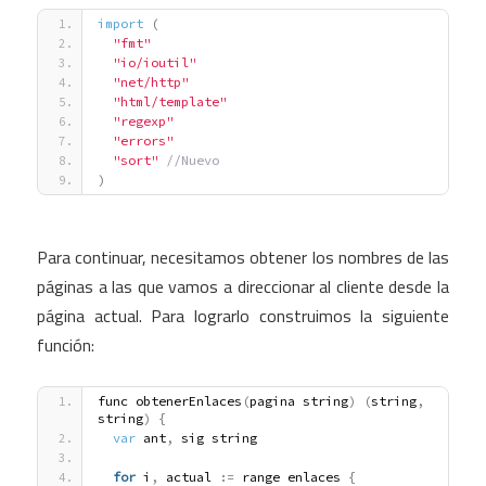
import
(
"fmt"
"io/ioutil"
"net/http"
"html/template"
"regexp"
"errors"
"sort"
 //Nuevo
)
Para continuar, necesitamos obtener los nombres de las
páginas a las que vamos a direccionar al cliente desde la
página actual. Para lograrlo construimos la siguiente
función:
func obtenerEnlaces
(
pagina string
)
(
string
,
string
)
{
var
 ant
,
 sig string
for
 i
,
 actual 
:
=
 range enlaces 
{