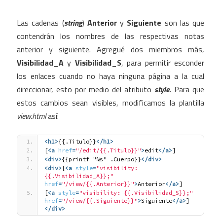
Las cadenas (
string
)
Anterior
y
Siguiente
son las que
contendrán los nombres de las respectivas notas
anterior y siguiente. Agregué dos miembros más,
Visibilidad_A
y
Visibilidad_S
, para permitir esconder
los enlaces cuando no haya ninguna página a la cual
direccionar, esto por medio del atributo
style
. Para que
estos cambios sean visibles, modificamos la plantilla
view.html
así:
<h1
>
{{.Titulo}}
</h1>
[
<a
href
=
"/edit/{{.Titulo}}"
>
edit
</a>
]
<div
>
{{printf "%s" .Cuerpo}}
</div>
<div
>
[
<a
style
=
"visibility: 
{{.Visibilidad_A}};"
href
=
"/view/{{.Anterior}}"
>
Anterior
</a>
]
[
<a
style
=
"visibility: {{.Visibilidad_S}};"
href
=
"/view/{{.Siguiente}}"
>
Siguiente
</a>
]
</div>