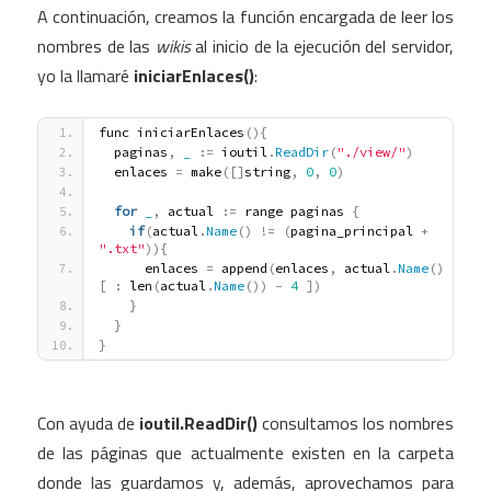
A continuación, creamos la función encargada de leer los
nombres de las
wikis
al inicio de la ejecución del servidor,
yo la llamaré
iniciarEnlaces()
:
func iniciarEnlaces
(
)
{
  paginas
,
_
:
=
 ioutil
.
ReadDir
(
"./view/"
)
  enlaces 
=
 make
(
[
]
string
,
0
,
0
)
for
_
,
 actual 
:
=
 range paginas 
{
if
(
actual
.
Name
(
)
!
=
(
pagina_principal 
+
".txt"
)
)
{
      enlaces 
=
 append
(
enlaces
,
 actual
.
Name
(
)
[
:
 len
(
actual
.
Name
(
)
)
-
4
]
)
}
}
}
Con ayuda de
ioutil.ReadDir()
consultamos los nombres
de las páginas que actualmente existen en la carpeta
donde las guardamos y, además, aprovechamos para