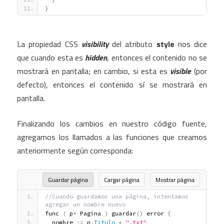
}
La propiedad CSS
visibility
del atributo
style
nos dice
que cuando esta es
hidden
, entonces el contenido no se
mostrará en pantalla; en cambio, si esta es
visible
(por
defecto), entonces el contenido sí se mostrará en
pantalla.
Finalizando los cambios en nuestro código fuente,
agregamos los llamados a las funciones que creamos
anteriormente según corresponda:
Guardar página
Cargar página
Mostrar página
//Cuando guardamos una página, intentamos 
agregar un nombre nuevo
func 
(
 p
*
 Pagina 
)
 guardar
(
)
 error 
{
  nombre 
:
=
 p
.
Titulo
+
".txt"