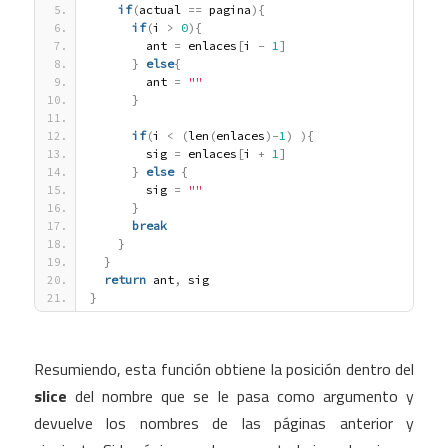
if
(
actual 
=
=
 pagina
)
{
if
(
i 
>
0
)
{
        ant 
=
 enlaces
[
i 
-
1
]
}
else
{
        ant 
=
""
}
if
(
i 
<
(
len
(
enlaces
)
-
1
)
)
{
        sig 
=
 enlaces
[
i 
+
1
]
}
else
{
        sig 
=
""
}
break
}
}
return
 ant
,
 sig
}
Resumiendo, esta función obtiene la posición dentro del
slice
del nombre que se le pasa como argumento y
devuelve los nombres de las páginas anterior y