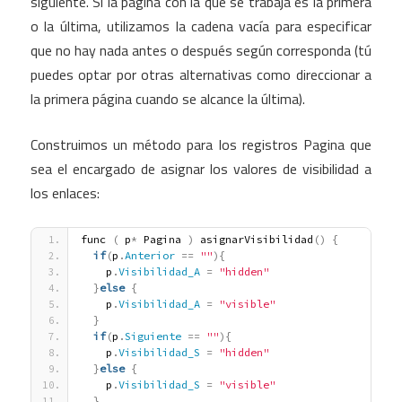
siguiente. Si la página con la que se trabaja es la primera
o la última, utilizamos la cadena vacía para especificar
que no hay nada antes o después según corresponda (tú
puedes optar por otras alternativas como direccionar a
la primera página cuando se alcance la última).
Construimos un método para los registros Pagina que
sea el encargado de asignar los valores de visibilidad a
los enlaces:
func 
(
 p
*
 Pagina 
)
 asignarVisibilidad
(
)
{
if
(
p
.
Anterior
=
=
""
)
{
    p
.
Visibilidad_A
=
"hidden"
}
else
{
    p
.
Visibilidad_A
=
"visible"
}
if
(
p
.
Siguiente
=
=
""
)
{
    p
.
Visibilidad_S
=
"hidden"
}
else
{
    p
.
Visibilidad_S
=
"visible"
}