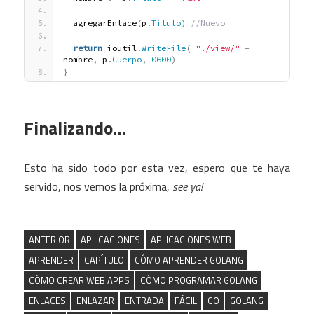
  agregarEnlace
(
p
.
Titulo
)
 //Nuevo
return
 ioutil
.
WriteFile
(
"./view/"
+
nombre
,
 p
.
Cuerpo
,
0600
)
}
Finalizando…
Esto ha sido todo por esta vez, espero que te haya
servido, nos vemos la próxima,
see ya!
ANTERIOR
APLICACIONES
APLICACIONES WEB
APRENDER
CAPÍTULO
CÓMO APRENDER GOLANG
CÓMO CREAR WEB APPS
CÓMO PROGRAMAR GOLANG
ENLACES
ENLAZAR
ENTRADA
FÁCIL
GO
GOLANG