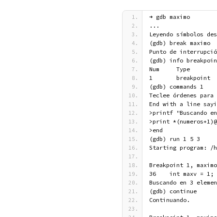
➜ gdb maximo
...
Leyendo símbolos des
(gdb) break maximo
Punto de interrupció
(gdb) info breakpoin
Num     Type        
1       breakpoint  
(gdb) commands 1
Teclee órdenes para 
End with a line sayi
>printf "Buscando en
>print *(numeros+1)@
>end
(gdb) run 1 5 3
Starting program: /h
Breakpoint 1, maximo
36    int maxv = 1;
Buscando en 3 elemen
(gdb) continue
Continuando.