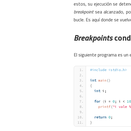
estos, su ejecución se deten
breakpoint
sea alcanzado, po
bucle. Es aquí donde se vuelve
Breakpoints
cond
El siguiente programa es un ej
#include <stdio.h>
int
main
(
)
{
int
 i;
for
(
i = 
0
; i < 
10
printf
(
"i vale %
return
0
;
}