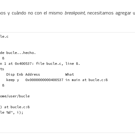
rnos y cuándo no con el mismo
breakpoint
, necesitamos agregar 
le.c
de bucle...hecho.
 8
n 1 at 0x400537: file bucle.c, line 8.
ts
   Disp Enb Address            What
   keep y   0x0000000000400537 in main at bucle.c:8
> 8
ome/user/bucle 
) at bucle.c:8
le %d", i);