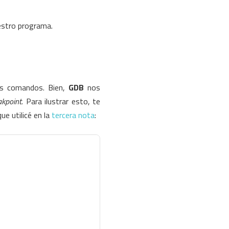
estro programa.
s comandos. Bien,
GDB
nos
akpoint
. Para ilustrar esto, te
e utilicé en la
tercera nota
: