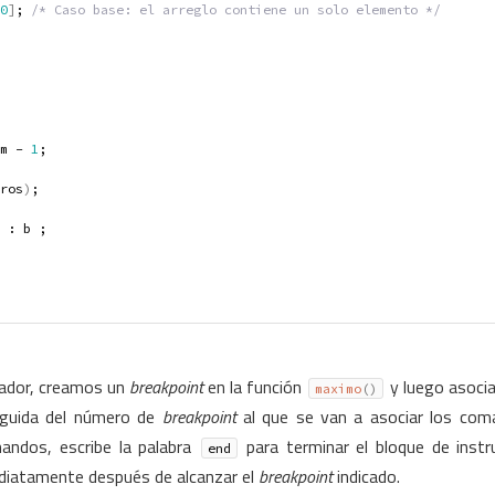
0
]
; 
/* Caso base: el arreglo contiene un solo elemento */
m - 
1
;
ros
)
;
 a : b ;
urador, creamos un
breakpoint
en la función
y luego asoci
maximo
(
)
eguida del número de
breakpoint
al que se van a asociar los coma
mandos, escribe la palabra
para terminar el bloque de inst
end
ediatamente después de alcanzar el
breakpoint
indicado.