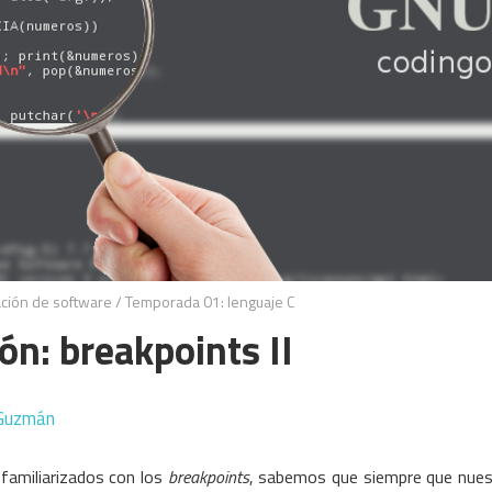
ación de software
/
Temporada 01: lenguaje C
ón: breakpoints II
Guzmán
familiarizados con los
breakpoints
, sabemos que siempre que nues