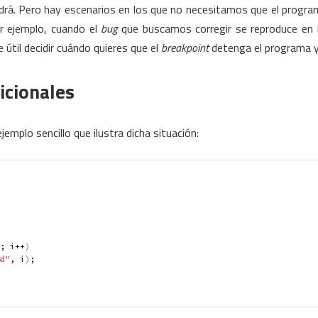
drá. Pero hay escenarios en los que no necesitamos que el progra
r ejemplo, cuando el
bug
que buscamos corregir se reproduce en l
 útil decidir cuándo quieres que el
breakpoint
detenga el programa y
icionales
emplo sencillo que ilustra dicha situación:
; i++
)
d"
, i
)
;