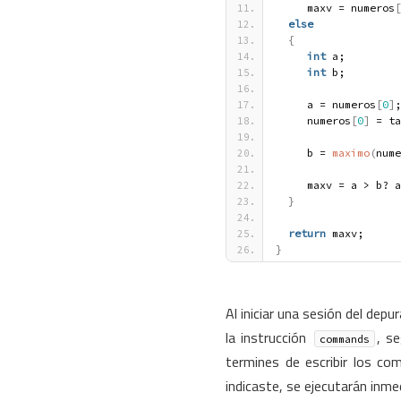
     maxv = numeros
[
else
{
int
 a;
int
 b;
     a = numeros
[
0
]
;
     numeros
[
0
]
 = ta
     b = 
maximo
(
nume
     maxv = a > b?
}
return
 maxv;
}
Al iniciar una sesión del dep
la instrucción
, s
commands
termines de escribir los co
indicaste, se ejecutarán inm