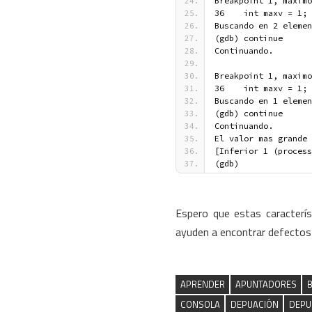
Breakpoint 1, maximo
36    int maxv = 1;
Buscando en 2 elemen
(gdb) continue
Continuando.
Breakpoint 1, maximo
36    int maxv = 1;
Buscando en 1 elemen
(gdb) continue
Continuando.
El valor mas grande 
[Inferior 1 (process
(gdb)
Espero que estas caracterí
ayuden a encontrar defectos
APRENDER
APUNTADORES
B
CONSOLA
DEPUACIÓN
DEPU