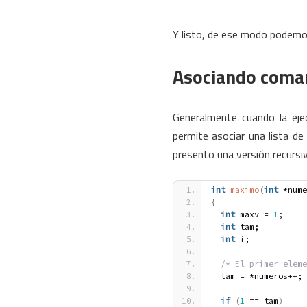
Y listo, de ese modo podemos
Asociando coma
Generalmente cuando la eje
permite asociar una lista d
presento una versión recursi
int
maximo
(
int
 *nume
{
int
 maxv = 
1
;
int
 tam;
int
 i;
/* El primer eleme
  tam = *numeros++;
if
(
1
 == tam
)