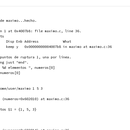
de maximo...hecho.
n 1 at 0x4007b8: file maximo.c, line 36.
ts
   Disp Enb Address            What
   keep y   0x00000000004007b8 in maximo at maximo.c:36
puntos de ruptura 1, una por línea.
ng just "end".
 %d elementos ", numeros[0]
numeros[0]
ome/user/maximo 1 5 3
 (numeros=0x602010) at maximo.c:36
tos $1 = {1, 5, 3}