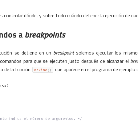
 controlar dónde, y sobre todo cuándo detener la ejecución de nu
ndos a
breakpoints
cución se detiene en un
breakpoint
solemos ejecutar los mismo
e comandos para que se ejecuten justo después de alcanzar el
bre
va de la función
que aparece en el programa de ejemplo qu
maximo
(
)
ros
)
nto indica el número de argumentos. */