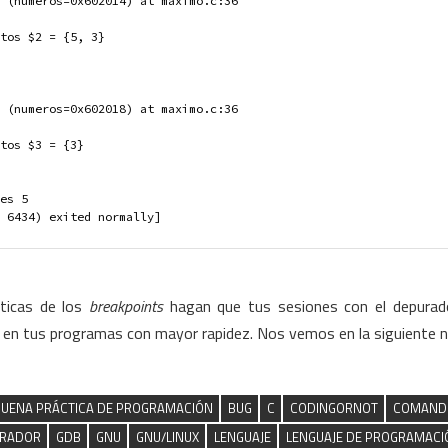
 (numeros=0x602014) at maximo.c:36
tos $2 = {5, 3}
 (numeros=0x602018) at maximo.c:36
tos $3 = {3}
es 5
 6434) exited normally]
sticas de los
breakpoints
hagan que tus sesiones con el depurad
 en tus programas con mayor rapidez. Nos vemos en la siguiente n
UENA PRÁCTICA DE PROGRAMACIÓN
BUG
C
CODINGORNOT
COMAND
RADOR
GDB
GNU
GNU/LINUX
LENGUAJE
LENGUAJE DE PROGRAMACI