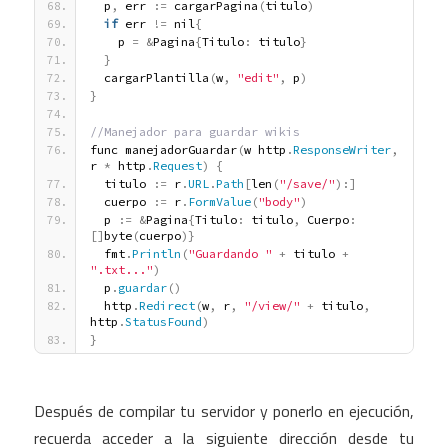
  p
,
 err 
:
=
 cargarPagina
(
titulo
)
if
 err 
!
=
 nil
{
    p 
=
&
Pagina
{
Titulo
:
 titulo
}
}
  cargarPlantilla
(
w
,
"edit"
,
 p
)
}
//Manejador para guardar wikis
func manejadorGuardar
(
w http
.
ResponseWriter
,
r 
*
 http
.
Request
)
{
  titulo 
:
=
 r
.
URL
.
Path
[
len
(
"/save/"
)
:
]
  cuerpo 
:
=
 r
.
FormValue
(
"body"
)
  p 
:
=
&
Pagina
{
Titulo
:
 titulo
,
 Cuerpo
:
[
]
byte
(
cuerpo
)
}
  fmt
.
Println
(
"Guardando "
+
 titulo 
+
".txt..."
)
  p
.
guardar
(
)
  http
.
Redirect
(
w
,
 r
,
"/view/"
+
 titulo
,
http
.
StatusFound
)
}
Después de compilar tu servidor y ponerlo en ejecución,
recuerda acceder a la siguiente dirección desde tu