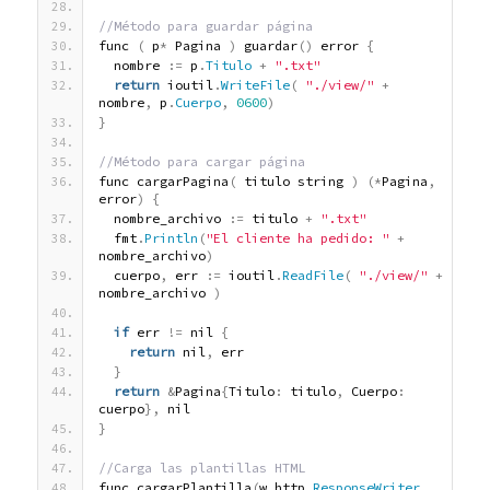
//Método para guardar página
func 
(
 p
*
 Pagina 
)
 guardar
(
)
 error 
{
  nombre 
:
=
 p
.
Titulo
+
".txt"
return
 ioutil
.
WriteFile
(
"./view/"
+
nombre
,
 p
.
Cuerpo
,
0600
)
}
//Método para cargar página
func cargarPagina
(
 titulo string 
)
(
*
Pagina
,
error
)
{
  nombre_archivo 
:
=
 titulo 
+
".txt"
  fmt
.
Println
(
"El cliente ha pedido: "
+
nombre_archivo
)
  cuerpo
,
 err 
:
=
 ioutil
.
ReadFile
(
"./view/"
+
nombre_archivo 
)
if
 err 
!
=
 nil 
{
return
 nil
,
 err
}
return
&
Pagina
{
Titulo
:
 titulo
,
 Cuerpo
:
cuerpo
}
,
 nil
}
//Carga las plantillas HTML
func cargarPlantilla
(
w http
.
ResponseWriter
,