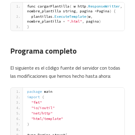
func cargarPlantilla
(
 w http
.
ResponseWritter
,
nombre_plantilla string
,
 pagina 
*
Pagina
)
{
  plantillas
.
ExecuteTemplate
(
w
,
nombre_plantilla 
+
".html"
,
 pagina
)
}
Programa completo
El siguiente es el código fuente del servidor con todas
las modificaciones que hemos hecho hasta ahora:
package
 main
import
(
"fmt"
"io/ioutil"
"net/http"
"html/template"
)
type Pagina struct
{