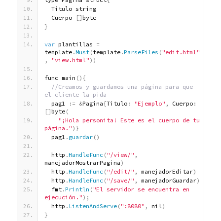
  Titulo string
  Cuerpo 
[
]
byte
}
var
 plantillas 
=
template
.
Must
(
template
.
ParseFiles
(
"edit.html"
,
"view.html"
)
)
func main
(
)
{
 //Creamos y guardamos una página para que 
el cliente la pida
  pag1 
:
=
&
Pagina
{
Titulo
:
"Ejemplo"
,
 Cuerpo
:
[
]
byte
(
"¡Hola personita! Este es el cuerpo de tu 
página."
)
}
  pag1
.
guardar
(
)
  http
.
HandleFunc
(
"/view/"
,
manejadorMostrarPagina
)
  http
.
HandleFunc
(
"/edit/"
,
 manejadorEditar
)
  http
.
HandleFunc
(
"/save/"
,
 manejadorGuardar
)
  fmt
.
Println
(
"El servidor se encuentra en 
ejecución."
)
;
  http
.
ListenAndServe
(
":8080"
,
 nil
)
}