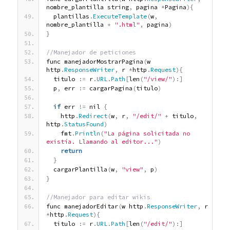
nombre_plantilla string
,
 pagina 
*
Pagina
)
{
  plantillas
.
ExecuteTemplate
(
w
,
nombre_plantilla 
+
".html"
,
 pagina
)
}
//Manejador de peticiones
func manejadorMostrarPagina
(
w 
http
.
ResponseWriter
,
 r 
*
http
.
Request
)
{
  titulo 
:
=
 r
.
URL
.
Path
[
len
(
"/view/"
)
:
]
  p
,
 err 
:
=
 cargarPagina
(
titulo
)
if
 err 
!
=
 nil 
{
    http
.
Redirect
(
w
,
 r
,
"/edit/"
+
 titulo
,
http
.
StatusFound
)
    fmt
.
Println
(
"La página solicitada no 
existía. Llamando al editor..."
)
return
}
  cargarPlantilla
(
w
,
"view"
,
 p
)
}
//Manejador para editar wikis
func manejadorEditar
(
w http
.
ResponseWriter
,
 r 
*
http
.
Request
)
{
  titulo 
:
=
 r
.
URL
.
Path
[
len
(
"/edit/"
)
:
]