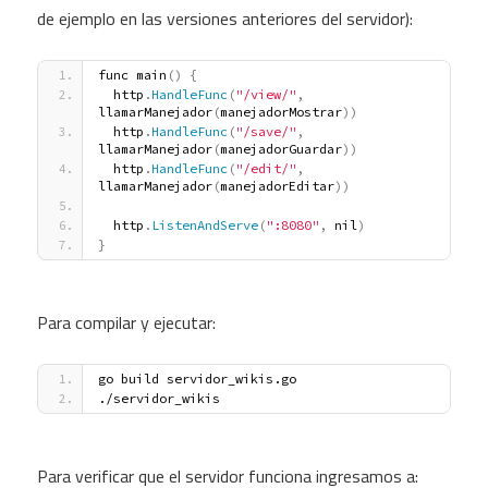
de ejemplo en las versiones anteriores del servidor):
func main
(
)
{
  http
.
HandleFunc
(
"/view/"
,
llamarManejador
(
manejadorMostrar
)
)
  http
.
HandleFunc
(
"/save/"
,
llamarManejador
(
manejadorGuardar
)
)
  http
.
HandleFunc
(
"/edit/"
,
llamarManejador
(
manejadorEditar
)
)
  http
.
ListenAndServe
(
":8080"
,
 nil
)
}
Para compilar y ejecutar:
go build servidor_wikis.go
./servidor_wikis
Para verificar que el servidor funciona ingresamos a: