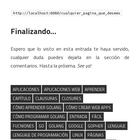
http://localhost:8080/cualquier_pagina_que_desees
Finalizando…
Espero que lo visto en esta entrada te haya servido,
cualquier duda puedes dejarla en la sección de
comentarios. Hasta la próxima.
See ya!
APLICACIONES
APLICACIONES WEB
APRENDER
CAPÍTULO
CLAUSURAS
CLOSURES
CÓMO APRENDER GOLANG
CÓMO CREAR WEB APPS
CÓMO PROGRAMAR GOLANG
ENTRADA
FÁCIL
FUCNIONES
GO
GOLANG
GOOGLE
GOPHER
LENGUAJE
LENGUAJE DE PROGRAMACIÓN
LINUX
PÁGINAS