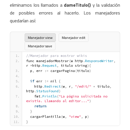
eliminamos los llamados a
dameTitulo()
y la validación
de posibles errores al hacerlo. Los manejadores
quedarían así:
Manejador view
Manejador edit
Manejador save
//Manejador para mostrar wikis
func manejadorMostrar
(
w http
.
ResponseWriter
,
r 
*
http
.
Request
,
 titulo string
)
{
  p
,
 err 
:
=
 cargarPagina
(
titulo
)
if
 err 
!
=
 nil 
{
    http
.
Redirect
(
w
,
 r
,
"/edit/"
+
 titulo
,
http
.
StatusFound
)
    fmt
.
Println
(
"La página solicitada no 
existía. Llamando al editor..."
)
return
}
  cargarPlantilla
(
w
,
"view"
,
 p
)
}