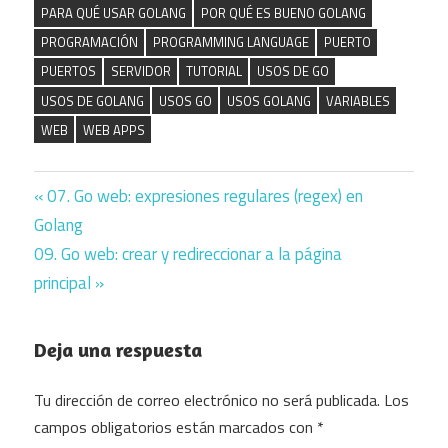
PARA QUÉ USAR GOLANG
POR QUÉ ES BUENO GOLANG
PROGRAMACIÓN
PROGRAMMING LANGUAGE
PUERTO
PUERTOS
SERVIDOR
TUTORIAL
USOS DE GO
USOS DE GOLANG
USOS GO
USOS GOLANG
VARIABLES
WEB
WEB APPS
Previous
07. Go web: expresiones regulares (regex) en
Navegación
Golang
Post:
Next
09. Go web: crear y redireccionar a la página
de
Post:
principal
entradas
Deja una respuesta
Tu dirección de correo electrónico no será publicada.
Los
campos obligatorios están marcados con
*