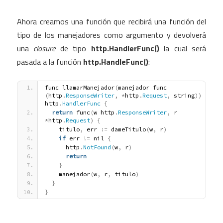
Ahora creamos una función que recibirá una función del
tipo de los manejadores como argumento y devolverá
una
closure
de tipo
http.HandlerFunc()
la cual será
pasada a la función
http.HandleFunc()
:
func llamarManejador
(
manejador func 
(
http
.
ResponseWriter
,
*
http
.
Request
,
 string
)
)
http
.
HandlerFunc
{
return
 func
(
w http
.
ResponseWriter
,
 r 
*
http
.
Request
)
{
    titulo
,
 err 
:
=
 dameTitulo
(
w
,
 r
)
if
 err 
!
=
 nil 
{
      http
.
NotFound
(
w
,
 r
)
return
}
    manejador
(
w
,
 r
,
 titulo
)
}
}