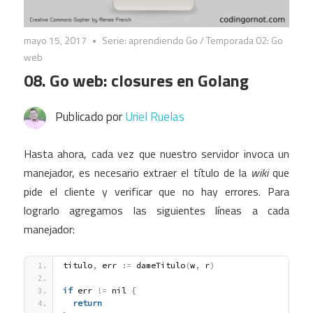
mayo 15, 2017
Serie: aprendiendo Go
/
Temporada 02: Go
web
08. Go web: closures en Golang
Publicado por
Uriel Ruelas
Hasta ahora, cada vez que nuestro servidor invoca un
manejador, es necesario extraer el título de la
wiki
que
pide el cliente y verificar que no hay errores. Para
lograrlo agregamos las siguientes líneas a cada
manejador:
titulo
,
 err 
:
=
 dameTitulo
(
w
,
 r
)
if
 err 
!
=
 nil 
{
return