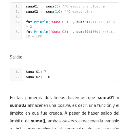
suma01 
:
=
 suma
(
5
)
 //Creamos una closure
suma02 
:
=
 suma
(
10
)
 //Creamos otra
fmt
.
Println
(
"Suma 01: "
,
 suma01
(
2
)
)
 //Suma 5 
+ 2
fmt
.
Println
(
"Suma 02: "
,
 suma02
(
100
)
)
 //Suma 
10 + 100
Salida:
Suma 01: 7
Suma 02: 110
En las primeras dos líneas hacemos que
suma01
y
suma02
almacenen una
closure
, es decir, una función y el
ámbito en que fue creada. A pesar de haber salido del
ámbito de
suma()
, ambas
closures
almacenan la variable
a int
correspondiente al momento de su creación