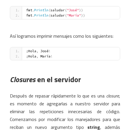
fmt
.
Println
(
saludar
(
"José"
)
)
fmt
.
Println
(
saludar
(
"María"
)
)
Así logramos imprimir mensajes como los siguientes:
¡Hola
,
 José
!
¡Hola
,
 María
!
Closures
en el servidor
Después de repasar rápidamente lo que es una
closure
,
es momento de agregarlas a nuestro servidor para
eliminar las repeticiones innecesarias de código.
Comenzamos por modificar los manejadores para que
reciban un nuevo argumento tipo
string
, además