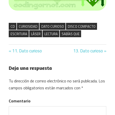
CD
CURIOSIDAD
DATO CURIOSO
DISCO COMPACTO
ESCRITURA
LÁSER
LECTURA
SABÍAS QUE
Previous
11. Dato curioso
Next
13. Dato curioso
Navegación
Post:
Post:
de
Deja una respuesta
entradas
Tu dirección de correo electrónico no será publicada.
Los
campos obligatorios están marcados con
*
Comentario